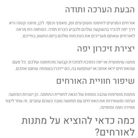
בעת הערכה ותודה
ורחים המגיעים לחתונה משקיעים זמן, מאמץ וכסף. לכן, מתנה קטנה היא
רך יפה להכיר בהשקעה שלהם ולהביע הכרת תודה. המחווה הזו מראה
אורחים שאתם מעריכים את הנוכחות שלהם ביום החשוב בחייכם.
צירת זיכרון יפה
תנה שימושית או יפה הופכת למזכרת קבועה מהחתונה שלכם. כל פעם
האורחים יראו אותה או ישתמשו בה, הם ייזכרו בשמחה שחגגו אתכם.
יפור חוויית האורחים
תנות מוסיפות שכבה נוספת של הנאה לחוויית החתונה. הן יוצרות הפתעה
עימה ומשאירות את האורחים עם תחושה טובה כשהם עוזבים. זה עוזר ליצור
ווירה חמה ומזמינה.
מה כדאי להוציא על מתנות
אורחים?