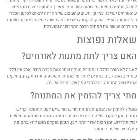
ריזה יפה יכולה להפוך כל מתנה פשוטה למשהו מיוחד שנראה יקר ומוקפד.
משל, הוספת תוויות עם שמות האורחים ותאריך החתונה יוצרת מגע אישי
האורחים יעריכו. כמו כן, חשוב שהעיצוב של האריזה יתאים לסגנון הכללי
ל החתונה. אפילו השקעה קטנה באריזה יפה משנה לחלוטין את התרשמות
אורחים ועושה את המתנה הרבה יותר זכורה ומוערכת.
אלות נפוצות
אם צריך לתת מתנות לאורחים?
א, זה לא חובה בכלל. זו מסורת נעימה שמבטאת הכרת תודה, אבל אין כלל
מחייב זאת. רבים בוחרים לוותר על מתנות ומשקיעים את התקציב בחלקים
חרים של החתונה. זה לגמרי עניין של בחירה אישית.
תי צריך להזמין את המתנות?
ומלץ להזמין את המתנות לפחות חודש-חודשיים לפני החתונה. כך יש
ספיק זמן למקרה של עיכובים או בעיות בהזמנה. מתנות מותאמות אישית
כולות לדרוש זמן הכנה ארוך יותר. לכן, תכנון מוקדם מונע לחץ בתקופה
מלחיצה שלפני החתונה.