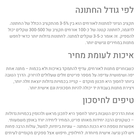
פי גודל החתונה
תקציב הגיוני למתנות לאורחים הוא בין 3-5% מהתקציב הכולל של החתונה.
לדוגמה, לחתונה קטנה של כ-100 אורחים תקציב של 300-500 שקלים יכול
להספיק. זה אומר כ-3-5 שקלים למתנה. לחתונות גדולות יותר כדאי לחפש
תנות במחירים נגישים יותר.
יכות לעומת מחיר
שבוחרים מתנות לאורחים, עדיף להתמקד באיכות ולא בכמות – מתנה אחת
פה ושימושית עדיפה על מספר פריטים זולים שעלולים להיזרק. הדרך הטובה
יותר לחסוך היא תכנון מוקדם – קנייה בכמויות גדולות יוצאת זולה יותר,
יצירת מתנות בעבודת יד יכולה להיות חסכונית וגם אישית יותר.
יפים לחיסכון
חת הדרכים הטובות ביותר לחסוך היא לתכנן מראש ולהזמין בכמויות גדולות
 כשקונים הרבה יחידות מאותו פריט, המחיר ליחידה יורד באופן משמעותי.
פשרות נוספת היא הכנת המתנה – עוגיות ביתיות, למשל, עולות הרבה פחות
יש להן נגיעה אישית מיוחדת. לחילופין, חיפוש אצל ספקים מקומיים לעיתים