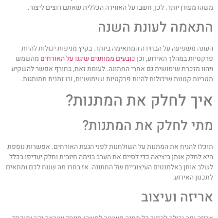
שהו מעודן יותר. לכן, חשבו על האווירה הכללית שאתם רוצים ליצור.
תאמה לעונת השנה
עונה משפיעה על הבחירה המתאימה ביותר. בקיץ מניפות יכולות להיות
רקטיות במהלך האירוע, וכן
כובעים ממותגים שיגנו על האורחים
מהשמש
יהוו מזכרת שימושית גם אחרי החתונה. לעומת זאת, בחורף אפשר להשקיע
טריות קטנות שיכולות להיות פרקטיות ושימושיות, ובו זמנית ממותגות.
יך לחלק את המתנות?
תי לחלק את המתנות?
וכלו להניח את המתנות על השולחנות לפני הגעת האורחים. אפשרות נוספת
יא לחלק אותן ביציאה כדי לסיים את הערב בנימה חיובית וחלק יעדיפו בכלל
שלב אותן באלמנטים העיצוביים של החתונה. אז בחרו מה שנוח לכם ומתאים
תכנון האירוע.
ריזה ועיצוב