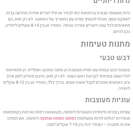
רות ריחניים
רות משעווה טבעית בניחוחות כמו לבנדר או וניל יוצרים אווירה מרגיעה בבית.
אפקט נוסף, תוכלו להוסיף תווית עם התאריך של החתונה. לא רק זאת, הם
מתאימים לכל עונה ויוצרים אווירה נעימה. המחיר נע בין 8-15 שקלים ליחידה,
כון להיום.
תנות טעימות
בש טבעי
נצנות דבש קטנות עם תווית מעוצבת הן מתנה מתוקה וסמלית. הן מתאימות
כל השנה ובמיוחד לקראת ראש השנה. לא רק זאת, הדבש מחזיק לזמן ארוך
ורוב האנשים אוהבים לקבל משהו טעים. בדרך כלל, המחיר נע בין 8-12 שקלים
יחידה.
וגיות מעוצבות
וגיות בצורות מיוחדות הקשורות לחתונה, מקושטות ויפות וארוזות בקופסאות
הודרות יכולות להיות מושלמות
כמתנה נוספת ומתוקה
לחתונה. אם תזמינו
 זה מחברה – המחיר יהיה בין 7-15 שקלים למנה.