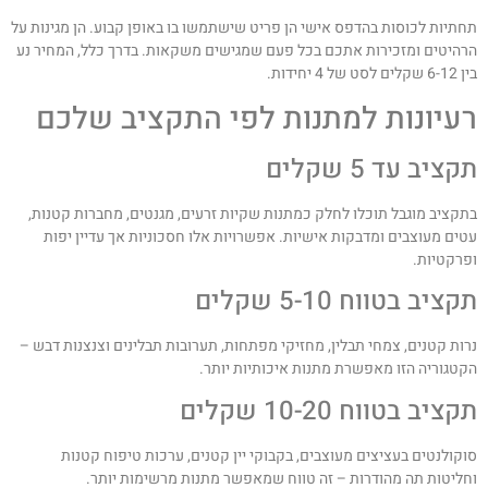
חתיות לכוסות בהדפס אישי הן פריט שישתמשו בו באופן קבוע. הן מגינות על
רהיטים ומזכירות אתכם בכל פעם שמגישים משקאות. בדרך כלל, המחיר נע
שקלים לסט של 4 יחידות.
עיונות למתנות לפי התקציב שלכם
קציב עד 5 שקלים
תקציב מוגבל תוכלו לחלק כמתנות שקיות זרעים, מגנטים, מחברות קטנות,
טים מעוצבים ומדבקות אישיות. אפשרויות אלו חסכוניות אך עדיין יפות
פרקטיות.
קציב בטווח 5-10 שקלים
רות קטנים, צמחי תבלין, מחזיקי מפתחות, תערובות תבלינים וצנצנות דבש –
קטגוריה הזו מאפשרת מתנות איכותיות יותר.
קציב בטווח 10-20 שקלים
וקולנטים בעציצים מעוצבים, בקבוקי יין קטנים, ערכות טיפוח קטנות
חליטות תה מהודרות – זה טווח שמאפשר מתנות מרשימות יותר.