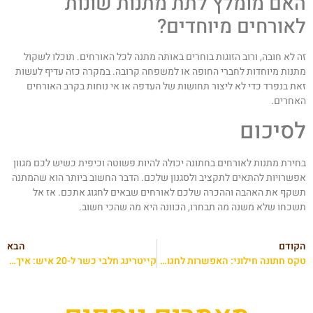
אם מומלץ לתת מתנות שונות
אורחים מיוחדים?
ה לא חובה, ורוב הזוגות בוחרים באותה מתנה לכל האורחים. תוכלו לשקול
תנות מיוחדות לחברי החופה או למשפחה קרובה. במקרה כזה עדיף לעשות
את בנפרד כדי לא ליצור תחושות של העדפה או אי נוחות בקרב האורחים
אחרים.
סיכום
חירת מתנות לאורחים בחתונה יכולה להיות פשוטה וכיפית כשיש לכם מגוון
פשרויות להתאים לתקציב ולסגנון שלכם. הדבר החשוב ביותר הוא שהמתנה
שקף את האהבה וההכרה שלכם לאורחים שבאים לחגוג אתכם. אז אל
שכחו שלא משנה מה תבחרו, הכוונה היא מה שהכי חשוב.
קודם
הבא
טקס חתונה חילוני: האפשרות לחגוג את האהבה בדרך שלכם
קייטרינג חלבי כשר ל-20 איש: איך בוחרים תפריט, כשרות ושירות מתאים