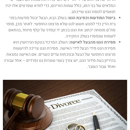
המלאים של בני הזוג, כולל שמות הוריהם, כדי לוודא שפרטים אלו יהיו
תואמים לנוסח הגט שייכתב.
ביטול המודעות וכתיבת הגט:
בשלב הבא, הבעל יבטל מודעות בפני
בית הדין כדי למנוע חשש לגט שלא מרצונו החופשי. לאחר מכן, סופר
סת"ם מומחה יכתוב את הגט בכתב יד קפדני על קלף מיוחד, בהתאם
לשמות שנמסרו בשלב החקירה.
מסירת הגט מהבעל לאישה:
השלב המרכזי בטקס הגירושין הוא
מסירת הגט מידי הבעל לידי האישה. מסירת הגט צריכה להיעשות
מרצונו החופשי של הבעל ובנוכחות עדים כשרים. אם האישה נמצאת
בהיריון בעת סידור הגט, יש צורך בשני שטרות גט נפרדים – אחד עבורה
ואחד עבור העובר.