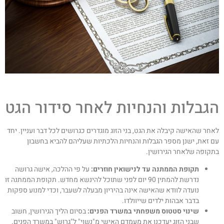
גבלות והנחיות לאחר סידור הגט
אחר שהאישה קיבלה את הגט, בני הזוג מוגדרים כגרושים לכל דבר ועניין. יחד
ם זאת, ישנן מספר הגבלות והנחיות הלכתיות שעליהם להביא בחשבון
תקופה שלאחר הגירושין.
תקופת הממתנה עד לנישואין חוזרים:
על פי ההלכה, אישה גרושה
נדרשת להמתין 90 יום לפני שתוכל להינשא מחדש. תקופת הממתנה זו
נועדה לוודא שהאישה אינה בהיריון מבעלה לשעבר, וכדי למנוע ספקות
בדבר אבהות ילדים שייוולדו.
שינוי סטטוס משפחתי במשרד הפנים:
בסיום הליך הגירושין, חשוב
שבני הזוג יעדכנו את מעמדם האישי מ"נשוי" ל"גרוש" במשרד הפנים.