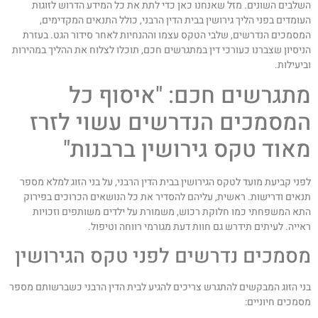
שלבים השונים. מזל שאנחנו כאן כדי לתת את כל המידע הדרוש לזוגות
עומדים בפני הליך גירושין בבית הדין הרבני, כולל התנאים המקדימים,
מסמכים הנדרשים, שלבי הטקס עצמו וההנחיות לאחר סידור הגט. בעזרת
ניסיון שצברנו כעורכי דין במתגרשים חכם, תוכלו לצלוח את ההליך במהירות
ביעילות.
תגרשים חכם: "איסוף כל
מסמכים הנדרשים עשוי לזרז
אוד טקס גירושין ברבנות"
פני קביעת מועד לטקס הגירושין בבית הדין הרבני, על בני הזוג למלא מספר
נאים ודרישות. ראשית, עליהם להסדיר את כל הנושאים הכרוכים בפירוק
תא המשפחתי כמו חלוקת רכוש, משמורת על ילדים משותפים וזכויות
אייה. לעיתים תידרש גם חוות דעת מגורמי רווחה וטיפול.
סמכים נדרשים לפני טקס הגירושין
ני הזוג המבקשים להתגרש צריכים להגיע לבית הדין הרבני כשברשותם מספר
סמכים חיוניים: