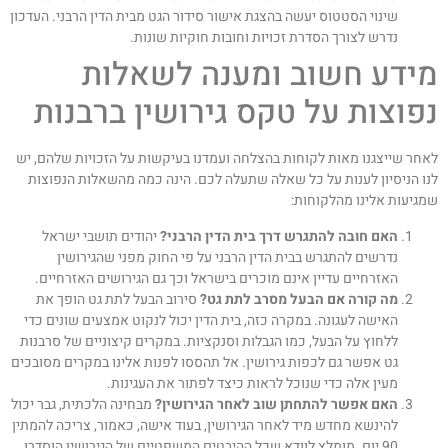
שינוי הסטטוס יעשה בהצגת אישור סידור הגט מבית הדין הרבני. העדכון
נדרש לצורך הסדרת זכויות וחובות חוקיות שונות.
ידע חשוב ומענה לשאלות
פוצות על טקס גירושין ברבנות
אחר שייצגנו מאות לקוחות בהצלחה ועמדנו בעיקשות על הזכויות שלהם, יש
נו הניסיון לענות על כל שאלה שתעלה לכם. הינה כמה מהשאלות הנפוצות
מגיעות אלינו מהלקוחות:
האם חובה להתגרש דרך בית הדין הרבני?
יהודים תושבי ישראל
נדרשים להתגרש בבית הדין הרבני על פי החוק מפני שהגירושין
האזרחיים עדיין אינם מוכרים בישראל וכך גם הגירושים האזרחיים.
מה קורה אם הבעל מסרב לתת גט?
סירוב הבעל לתת גט הופך את
האישה לעגונה. במקרה כזה, בית הדין יכול לנקוט אמצעים שונים כדי
ללחוץ על הבעל, כמו הגבלות וסנקציות. במקרים קיצוניים של סרבנות
גט אפשר גם לכפות גירושין. אל תהססו לפנות אלינו במקרים מסובכים
מעין אלה כדי שנוכל לראות כיצד לפתור את העגינות.
האם אפשר להתחתן שוב לאחר הגירושין?
מבחינה הלכתית, גבר יכול
להינשא מחדש מיד לאחר הגירושין, בעוד אישה, כאמור, צריכה להמתין
90 יום. מומלץ לוודא שכל ההיבטים המשפטיים של הגירושין הוסדרו