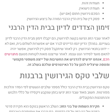
תעודות זהות.
תעודת נישואין.
הסכם גירושין חתום (אם יש).
פסק דין של בית הדין הרבני המורה על ביצוע הגירושין.
ימון הצדדים לדיון בבית הדין הרבני
אחר שבני הזוג הגישו בקשה לגירושין, הם יקבלו זימון מבית הדין הרבני לדיון
עניינם. במהלך הדיון ינסו הדיינים לברר אם יש אפשרות לשלום בית, ואם לא
 ידונו בתנאי הגירושין. רק לאחר שיתקבל פסק דין לגירושין, אפשר יהיה
תאם מועד לסידור הגט עצמו. לאחר שייצגנו מאות לקוחות מטעם
מתגרשים
כם
,
אנחנו יודעים להדגיש את החשיבות של ייצוג משפטי מקצועי
מנוסה שיצליח להגן על כל האינטרסים שלכם בשלב זה.
לבי טקס הגירושין ברבנות
קס הגירושין בבית הדין הרבני כולל מספר שלבים הנעשים לפי הסדר והלכות
פורטות. חשוב מאוד שבני הזוג יגיעו בזמן שנקבע ויקפידו על כללי הלבוש
ההתנהגות המקובלים.
חקירת השמות של בני הזוג:
השלב הראשון בטקס הוא חקירת פרטי
הזיהוי של בני הזוג על ידי הדיינים. הם יבררו את שמותיהם העבריים