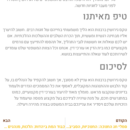
לפני מעבר לזוגיות חדשה.
יפ מאיתנו
קס גירושין ברבנות הוא הליך משמעותי בחייהם של זוגות רבים. חשוב להיערך
ליו מבחינה רגשית ומעשית, תוך הכרת השלבים וההשלכות ההלכתיות. אם
ש לכם שאלות או חששות לגבי התהליך, אל תהססו להתייעץ עם גורמים
קצועיים כמו בית הדין או עורכי דין. אנחנו וכל הצוות המשפטי שלנו עומדים
שירותכם לעוד שאלה והתייעצות בנושא.
סיכום
קס גירושין ברבנות הוא עניין לא מסובך, אך חשוב להקפיד על הנהלים בו, על
וד הלבוש וההתנהגות המקובלים, לאסוף את כל המסמכים הנדרים ולעמוד
דיונים שנקבעו מראש. מומלץ מאוד להיעזר בעורכי דין מקצועיים, כמונו
מתגרשים חכם, על מנת שיהיה לצידכם בעל מקצוע מנוסה שיעמוד על
זכויות שלכם ויסדיר את עניינכם בבית המשפט בצורה מהירה ויעילה.
קודם
הבא
סמלי חג החנוכה: החנוכיות, הסביבונים ונס פך השמן
כבוד המת ביהדות: הלכות, מנהגים ודילמות מורכבות