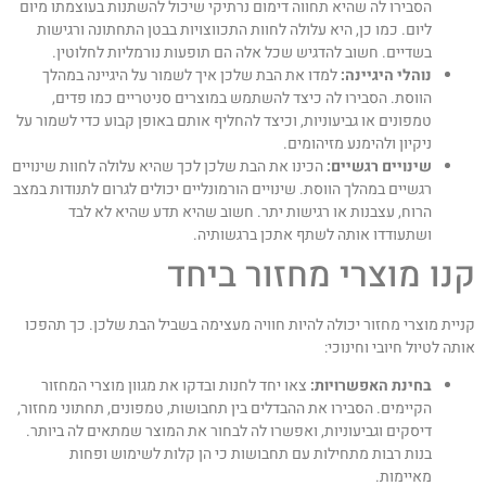
הסבירו לה שהיא תחווה דימום נרתיקי שיכול להשתנות בעוצמתו מיום
ליום. כמו כן, היא עלולה לחוות התכווצויות בבטן התחתונה ורגישות
בשדיים. חשוב להדגיש שכל אלה הם תופעות נורמליות לחלוטין.
נוהלי היגיינה:
למדו את הבת שלכן איך לשמור על היגיינה במהלך
הווסת. הסבירו לה כיצד להשתמש במוצרים סניטריים כמו פדים,
טמפונים או גביעוניות, וכיצד להחליף אותם באופן קבוע כדי לשמור על
ניקיון ולהימנע מזיהומים.
שינויים רגשיים:
הכינו את הבת שלכן לכך שהיא עלולה לחוות שינויים
רגשיים במהלך הווסת. שינויים הורמונליים יכולים לגרום לתנודות במצב
הרוח, עצבנות או רגישות יתר. חשוב שהיא תדע שהיא לא לבד
ושתעודדו אותה לשתף אתכן ברגשותיה.
נו מוצרי מחזור ביחד
ניית מוצרי מחזור יכולה להיות חוויה מעצימה בשביל הבת שלכן. כך תהפכו
ותה לטיול חיובי וחינוכי:
בחינת האפשרויות:
צאו יחד לחנות ובדקו את מגוון מוצרי המחזור
הקיימים. הסבירו את ההבדלים בין תחבושות, טמפונים, תחתוני מחזור,
דיסקים וגביעוניות, ואפשרו לה לבחור את המוצר שמתאים לה ביותר.
בנות רבות מתחילות עם תחבושות כי הן קלות לשימוש ופחות
מאיימות.