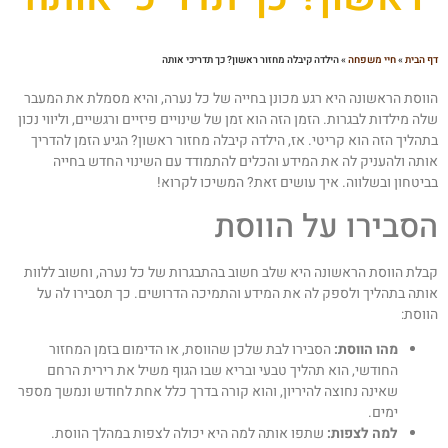
 הבית
»
חיי משפחה
»
הילדה קיבלה מחזור ראשון? כך תדריכי אותה
ווסת הראשונה היא רגע מכונן בחייה של כל נערה, והיא מסמלת את המעבר
לה מילדות לבגרות. הזמן הזה הוא זמן של שינויים פיזיים ורגשיים, וליווי נכון
תהליך הזה הוא קריטי. אז, הילדה קיבלה מחזור ראשון? הגיע הזמן להדריך
ותה ולהעניק לה את המידע והכלים להתמודד עם השינוי החדש בחייה
ביטחון ובשלווה. איך עושים זאת? המשיכו לקרוא!
סבירו על הווסת
בלת הווסת הראשונה היא שלב חשוב בהתבגרות של כל נערה, וחשוב ללוות
ותה בתהליך ולספק לה את המידע והתמיכה הדרושים. כך תסבירו לה על
ווסת:
מהו הווסת:
הסבירו לבת שלכן שהווסת, או הדימום בזמן המחזור
החודשי, הוא תהליך טבעי ובריא שבו הגוף משיל את רירית הרחם
שאינה נחוצה להיריון, והוא קורה בדרך כלל אחת לחודש ונמשך מספר
ימים.
למה לצפות:
שתפו אותה למה היא יכולה לצפות במהלך הווסת.