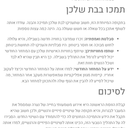
מכו בבת שלכן
תקופה המיוחדת הזו, חשוב שתעניקו לבת שלכן תמיכה והבנה. עודדו אותה
שתף אתכן בכל שאלה או חשש שעולה בה. הינה כמה עצות נוספות:
סבלנות ואמפתיה:
זכרו שמדובר בחוויה חדשה בשבילה, והיא עלולה
לחוש מבוכה או חוסר ביטחון. היו סבלניות והעניקו לה תחושת ביטחון.
שתפו מחוויותיכן:
שיתוף בחוויות האישיות שלכן עם המחזור החודשי
יכול לסייע לנרמל את התהליך בשבילה. כך היא תבין שהיא לא לבד
ושכל הנשים חוות זאת.
ידע על המחזור החודשי:
למדו אותה על המחזור החודשי וכיצד לעקוב
אחריו. קיימות מגוון אפליקציות שמאפשרות מעקב אחר המחזור, מה
שיכול לסייע לה להבין את הגוף שלה ולהתכונן למחזור הבא.
סיכום
בלת הווסת הראשונה היא אירוע משמעותי בחייה של נערה שמסמל את
מעבר לבגרות, והיא תקופה של שינויים פיזיים ורגשיים, ולכן חשוב שהיא
קבל את הידע והתמיכה הנחוצים לה כדי להתמודד עם השינוי החדש. הסבירו
ה על התהליך הטבעי הזה, הכינו אותה לשינויים הפיזיים והרגשיים, למדו אותה