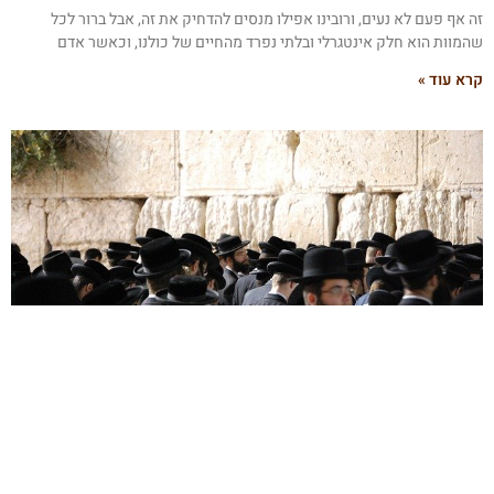
ה אף פעם לא נעים, ורובינו אפילו מנסים להדחיק את זה, אבל ברור לכל
המוות הוא חלק אינטגרלי ובלתי נפרד מהחיים של כולנו, וכאשר אדם
רא עוד »
שיבות הקהילה ביהדות אורתודוקסית
י 6, 2021
ייחודיות של הקהילה היהודית אורתודוקסית נובעת מתוך היותה קהילה
גובשת התומכת האחד בשני. מדובר באחת הקהילות החשובות ביותר בזרם