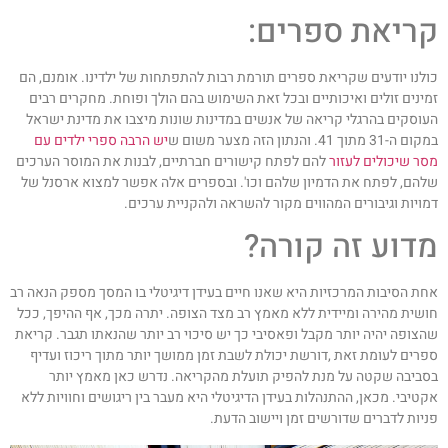
ריאת ספרים:
ולנו יודעים שקריאת ספרים תורמת רבות להתפתחות של ילדינו. אומנם, הם
מינים זולים ואיכותיים ובכל זאת השימוש בהם הולך ופוחת. מחקרים רבים
עוסקים בהרגלי קריאה של אנשים במדינות שונות מיצבו את מדינת ישראל
ם ה-31 מתוך 41. והנתון הזה מצער משום ש
יש הרבה ספרי ילדים עם
סר שיכולים לעזור
להם לפתח קישורים חברתיים, לבנות את המוסר הערכים
להם, לפתח את הדמיון שלהם וכו'. ובספרים אלה אפשר למצוא ארסנל של
מויות וגיבורים המהווים מקור להשראה ולהקניית ערכים.
דוע זה קורה?
חת הסיבות המרכזיות היא שאנו חיים בעידן דיגיטלי בו המסך מספק הנאה רב
ושית מהירה ומיידית ללא מאמץ רב מצד הצופה. יתרה מכך, אף ההיפך, ככל
הצופה יהיה יותר מקבל ופאסיבי כך יש סיכוי רב יותר שהנאתו תגבר. קריאת
פרים לעומת זאת ,דורשת יכולת לשבת זמן ממושך יותר מתוך ריכוז ועדיף
סביבה שקטה על מנת להפיק תועלת מהקריאה. נדרש כאן מאמץ יותר
קטיבי. מכאן, ההתנהלות בעידן הדיגיטלי היא מעבר בין ריגושים וחוויות ללא
ניות לדברים שדורשים זמן ויישוב הדעת.