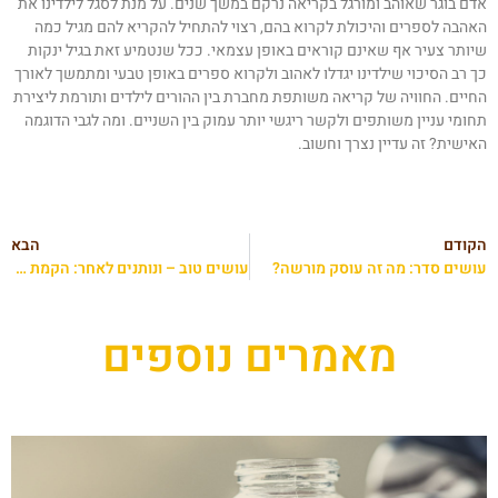
דם בוגר שאוהב ומורגל בקריאה נרקם במשך שנים. על מנת לסגל לילדינו את
אהבה לספרים והיכולת לקרוא בהם, רצוי להתחיל להקריא להם מגיל כמה
יותר צעיר אף שאינם קוראים באופן עצמאי. ככל שנטמיע זאת בגיל ינקות
ך רב הסיכוי שילדינו יגדלו לאהוב ולקרוא ספרים באופן טבעי ומתמשך לאורך
חיים. החוויה של קריאה משותפת מחברת בין ההורים לילדים ותורמת ליצירת
חומי עניין משותפים ולקשר ריגשי יותר עמוק בין השניים. ומה לגבי הדוגמה
אישית? זה עדיין נצרך וחשוב.
קודם
הבא
ושים סדר: מה זה עוסק מורשה?
עושים טוב – ונותנים לאחר: הקמת עמותה היא הדרך להעניק לנזקקים
מאמרים נוספים